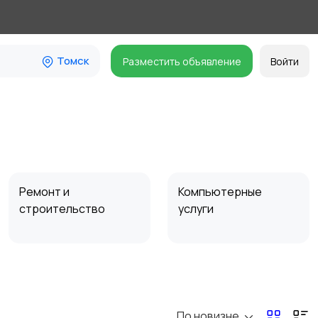
Томск
Разместить объявление
Войти
Ремонт и
Компьютерные
строительство
услуги
Организация
Фото- и видеосъемка
праздников
По новизне