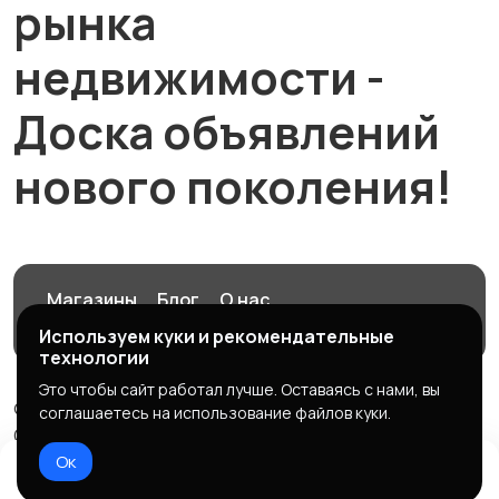
рынка
недвижимости -
Доска объявлений
нового поколения!
Магазины
Блог
О нас
Служба поддержки
Используем куки и рекомендательные
технологии
Это чтобы сайт работал лучше. Оставаясь с нами, вы
© 2026 NRN.RU - Новости рынка недвижимости
соглашаетесь на использование файлов куки.
ООО "НРН",
Ок
Правила сервиса
Политика конфиденциальности
Домой
Избранное
Добавить
Чат
Профиль