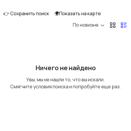
длительно
👉 Сохранить поиск
🌍Показать на карте
По новизне
Аренда комнаты
Аренда дома
длительно
длительно
Аренда квартиры
Аренда комнаты
Ничего не найдено
посуточно
посуточно
Увы, мы не нашли то, что вы искали.
Смягчите условия поиска и попробуйте еще раз.
Аренда дома
Коммерческая
посуточно
недвижимость
Прочие строения
Продажа квартиры