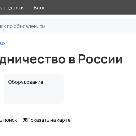
ые сделки
Блог
во
дничество в России
Оборудование
ь поиск
🌍Показать на карте